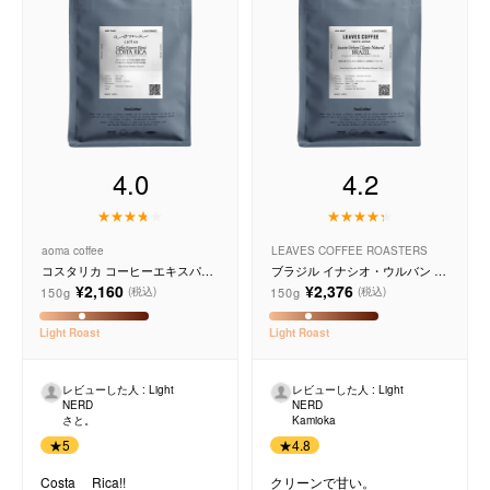
4.0
4.2
aoma coffee
LEAVES COFFEE ROASTERS
コスタリカ コーヒーエキスパー
ブラジル イナシオ・ウルバン ク
トブレンド
ラシック ナチュラル
¥2,160
¥2,376
150g
150g
(税込)
(税込)
Light
Roast
Light
Roast
レビューした人 : Light
レビューした人 : Light
NERD
NERD
さと。
Kamioka
★
5
★
4.8
Costa Rica!!
クリーンで甘い。