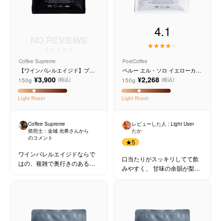
4.1
NO REVIEWS
Coffee Supreme
PostCoffee
【ワインバレルエイジド】ブラ
ペルー エル・ソロ イエローカト
ジル メルロー ヴィーニョ デ ヴ
ゥーラ ウォッシュド
¥3,900
¥2,268
150g
150g
(税込)
(税込)
ィニーニョ
Light
Roast
Light
Roast
Coffee Supreme
レビューした人 : Light User
焙煎士：
金城 光希
さんから
たか
のコメント
★
5
ワインバレルエイジドならで
口当たりがスッキリしてて飲
はの、複雑で奥行きのある芳
みやすく、 甘味の余韻が梨を
醇な香りの特別な一杯です。
かじった後のように残る
コーヒー好きな方にはもちろ
ん、ワイン好きな方にも。