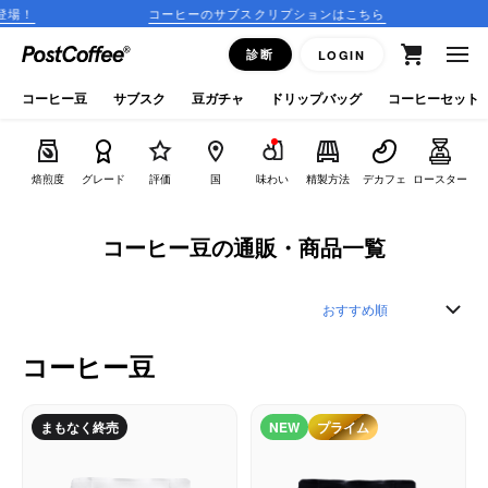
コーヒーのサブスクリプションはこちら
15:00ま
close
診断
LOGIN
ログイン
コーヒー豆
サブスク
豆ガチャ
ドリップバッグ
コーヒーセット
新規会員登録
焙煎度
グレード
評価
国
味わい
精製方法
デカフェ
ロースター
コーヒーマップ
コーヒー豆の通販・商品一覧
商品を探す
keyboard_arrow_right
コーヒー豆
コーヒー豆
豆ガチャ
まもなく終売
NEW
プライム
ドリップバッグ