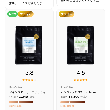
華やかなコロンビア・ゲイシ
抽出。 アイスで飲んだが、め
ャ。
ちゃめちゃ美味しかった。 焙
サービス
煎の煽りがそのまま残り、味
NEW
プライム
プライム
も落ち着いている感じ。果実
感は強くないが、ほんのり感
お知らせ
じた。
よくある質問
店舗情報
3.8
4.5
PostCoffee
PostCoffee
メキシコ ローサ・エリサ ゲイシ
ホンジュラス COE Exotic #4 フ
ャ ウォッシュド
ィンカ ラ コルメナ ゲイシャ ウ
¥3,240
¥4,800
150g
150g
(税込)
(税込)
ォッシュド
Light
Roast
Light
Roast