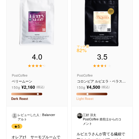
コーヒーセット
ミルク・フード類
アクセサリ
マッチ度
82
%
CFFBNS
4.0
3.5
ギフトセット
PostCoffee
PostCoffee
ベリームーン
コロンビア ルビエラ・ベラスケ
リキッド
ス ゲイシャ ウォッシュド
¥2,160
¥4,500
150g
150g
(税込)
(税込)
Dark
Roast
Light
Roast
特集
レビューした人 : Balancer
三好 涼太
卸販売
アルト
PostCoffee 焙煎士からのコ
メント
★
5
ルビエラさんが育てる繊細で
コーヒーのサブスク
オレアz1 サーモブルームで