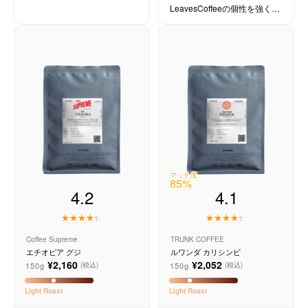
LeavesCoffeeの個性を強く感
じられる。
マッチ度
85
%
4.1
4.2
TRUNK COFFEE
Coffee Supreme
ルワンダ カリシンビ
エチオピア グジ
¥2,052
¥2,160
150g
150g
(税込)
(税込)
Light
Roast
Light
Roast