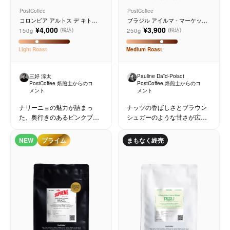
PostCoffee
PostCoffee
コロンビア アルトス デ キトゥ
ブラジル アイルマ - マーケット
ンパンバ ピンクブルボン ウォッ
レーンコーヒー
¥4,000
¥3,900
150g
250g
(税込)
(税込)
シュド
Light
Roast
Medium
Roast
三好 涼太
Pauline Daïd-Poisot
PostCoffee 焙煎士からのコ
PostCoffee 焙煎士からのコ
メント
メント
ナリーニョの魅力が詰まっ
ナッツの香ばしさとブラウン
た、奥行きのあるピンクブル
シュガーのような甘さが広が
ボン！
る、Market Laneらしいブラジ
ルの一杯。
NEW
プライム
まもなく終売