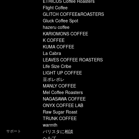
ETHICUS Coffee Roasters
Flight Coffee
GLITCH COFFEE&ROASTERS
Gluck Coffee Spot
hazeru coffee
KARIOMONS COFFEE
K COFFEE
KUMA COFFEE
La Cabra
LEAVES COFFEE ROASTERS
Life Size Cribe
LIGHT UP COFFEE
豆ポレポレ
MANLY COFFEE
Mel Coffee Roasters
NAGASAWA COFFEE
ONYX COFFEE LAB
Raw Sugar Roast
TRUNK COFFEE
warmth
サポート
バリスタに相談
ヘルプ