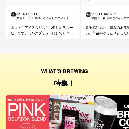
AKITO COFFEE
COFFEE COUNTY
焙煎士：
丹澤 亜希斗
さんからのコメント
焙煎士：
森 崇顕
さんからの
ホットもアイスもどちらも楽しめるコー
果実感に溢れ、厚みのある
ヒーです。ミルクブリューにしてもロイ
い。午後のゆったりとした
ヤルミルクティーのような味わいになっ
ておすすめです。
WHAT’S BREWING
特集！