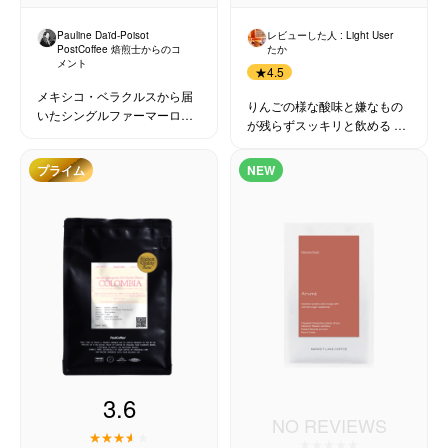
Pauline Daïd-Poisot
レビューした人 : Light User
PostCoffee 焙煎士からのコ
たか
メント
★
4.5
メキシコ・ベラクルスから届
りんごの様な酸味と嫌なもの
いたシングルファーマーロッ
が残らずスッキリと飲める 後
トのゲイシャです！
の甘い余韻が続いて美味しい
プライム
NEW
3.6
NO REVIEWS