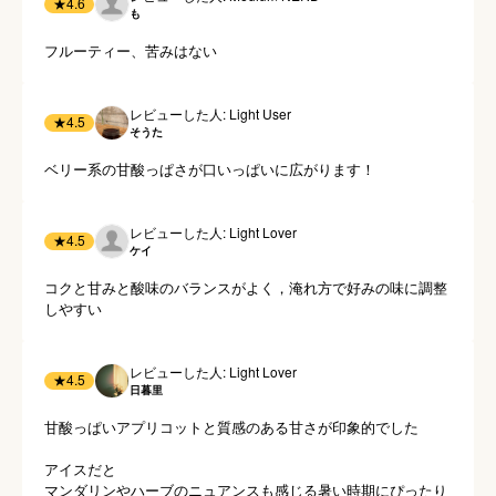
★
4.6
も
フルーティー、苦みはない
レビューした人: Light User
★
4.5
そうた
ベリー系の甘酸っぱさが口いっぱいに広がります！
レビューした人: Light Lover
★
4.5
ケイ
コクと甘みと酸味のバランスがよく，淹れ方で好みの味に調整
しやすい
レビューした人: Light Lover
★
4.5
日暮里
甘酸っぱいアプリコットと質感のある甘さが印象的でした

アイスだと

マンダリンやハーブのニュアンスも感じる暑い時期にぴったり