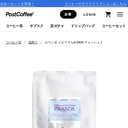
コーヒーのサブスクリプションはこちら
15:
close
診断
LOGIN
ログイン
コーヒー豆
サブスク
豆ガチャ
ドリップバッグ
コーヒーセット
新規会員登録
/
/
コーヒー豆
浅煎り
ルワンダ ミビリマ Lot.0404 ウォッシュド
コーヒーマップ
商品を探す
keyboard_arrow_right
コーヒー豆
豆ガチャ
ドリップバッグ