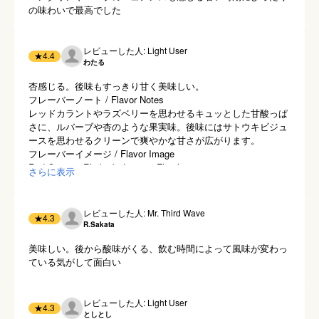
の味わいで最高でした
レビューした人: Light User
★
4.4
わたる
杏感じる。後味もすっきり甘く美味しい。

フレーバーノート / Flavor Notes

レッドカラントやラズベリーを思わせるキュッとした甘酸っぱ
さに、ルバーブや杏のような果実味。後味にはサトウキビジュ
ースを思わせるクリーンで爽やかな甘さが広がります。

フレーバーイメージ / Flavor Image

Red Currant, Rhubarb, Lemon, Floral
さらに表示
レビューした人: Mr. Third Wave
★
4.3
R.Sakata
美味しい。後から酸味がくる、飲む時間によって風味が変わっ
ている気がして面白い
レビューした人: Light User
★
4.3
としとし