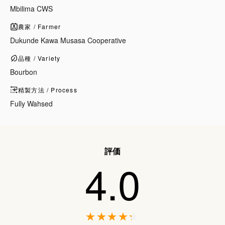
Mbilima CWS
農家 / Farmer
Dukunde Kawa Musasa Cooperative
品種 / Variety
Bourbon
精製方法 / Process
Fully Wahsed
評価
4.0