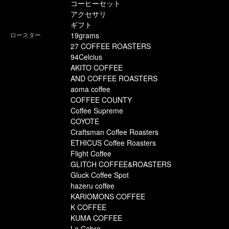
コーヒーセット
アクセサリ
ギフト
ロースター
19grams
27 COFFEE ROASTERS
94Celcius
AKITO COFFEE
AND COFFEE ROASTERS
aoma coffee
COFFEE COUNTY
Coffee Supreme
COYOTE
Craftsman Coffee Roasters
ETHICUS Coffee Roasters
Flight Coffee
GLITCH COFFEE&ROASTERS
Gluck Coffee Spot
hazeru coffee
KARIOMONS COFFEE
K COFFEE
KUMA COFFEE
La Cabra