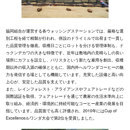
協同組合が運営する各ウォッシングステーションでは、厳格な選
別工程を経て精製が行われ、併設のドライミルで出荷まで一貫し
た品質管理を徹底。収穫日ごとにロットを分ける管理体制も、ド
ゥクンデカワの大きな特徴です。近年は敷地内の見晴らしの良い
場所にカフェを設立し、バリスタという新たな雇用を創出。収穫
期以外の収入源の確保とともに、国内外へルワンダコーヒーの魅
力を発信する場としても機能しています。充実した設備と高い向
上心が、安定した品質を支えています。
また、レインフォレスト・アライアンスやフェアトレードなどの
国際認証を取得。フェアトレードを通じて農家の生活水準向上に
取り組み、経済的・環境的に持続可能なコーヒー産業の発展を目
指しています。品質面でも高く評価され、2010年にはCup of
Excellenceルワンダ大会で第2位を受賞しました。