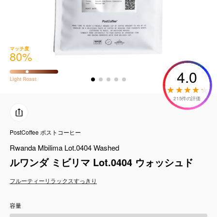
コーヒーセット
ミルク・フード類
マッチ度
80
%
アクセサリ
4.0
Light
Roast
CFFBNS
215件の評価
ギフトセット
PostCoffee ポストコーヒー
リキッド
Rwanda Mbilima Lot.0404 Washed
特集
ルワンダ ミビリマ Lot.0404 ウォッシュド
フルーティー
リラックス
すっきり
卸販売
容量
コーヒーのサブスク