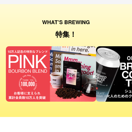
WHAT’S BREWING
特集！