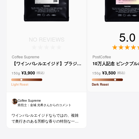
5.0
NO REVIEWS
Coffee Supreme
PostCoffee
【ワインバレルエイジド】ブラジル
10万人記念 ピンクブ
メルロー ヴィーニョ デ ヴィニーニ
ド
¥3,900
¥3,500
ョ
150g
150g
(税込)
(税込)
Light
Roast
Dark
Roast
Coffee Supreme
焙煎士：
金城 光希
さんからのコメント
ワインバレルエイジドならではの、複雑
で奥行きのある芳醇な香りの特別な一杯
です。コーヒー好きな方にはもちろん、
ワイン好きな方にも。