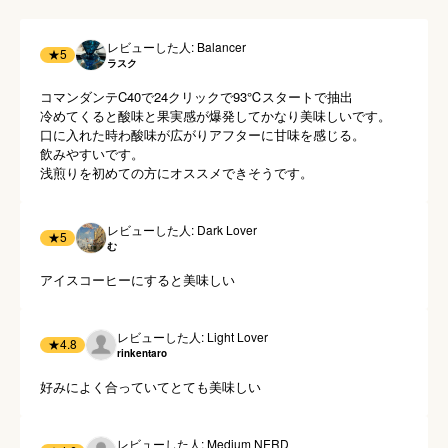
レビューした人: Balancer
★
5
ラスク
コマンダンテC40で24クリックで93℃スタートで抽出

冷めてくると酸味と果実感が爆発してかなり美味しいです。

口に入れた時わ酸味が広がりアフターに甘味を感じる。

飲みやすいです。

浅煎りを初めての方にオススメできそうです。
レビューした人: Dark Lover
★
5
む
アイスコーヒーにすると美味しい
レビューした人: Light Lover
★
4.8
rinkentaro
好みによく合っていてとても美味しい
レビューした人: Medium NERD