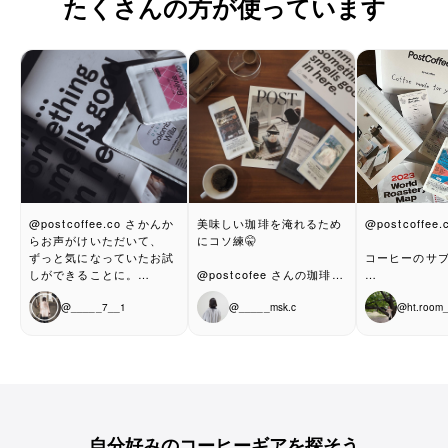
たくさんの方が使っています
@postcoffee.co さかんか
美味しい珈琲を淹れるため
@postcoffee.
らお声がけいただいて、
にコソ練🤫
ずっと気になっていたお試
コーヒーのサ
しができることに。
@postcofee さんの珈琲豆
と共に届く
やってみた☕︎
コーヒー診断をすると、診
@
_____7__1
お洒落な表紙の冊子に
@
_____msk.c
@
ht.room
断に合ったコーヒーが毎月
美味しい珈琲の淹れ方が載
事前のコーヒ
送られてくるスタイル。
っているので
レビューをすることで更に
その通りに淹れるだけ☕️´-
Medium Lover
自分好みの珈琲が送られて
くるそうで。
ちょっと詳しくなれた気分
と診断された
色んなコーヒーショップの
です🤭
selectされた
豆をちょっとずつ楽しめる
自分好みのコーヒーギアを探そう
のは、その日の気分に合わ
この３種☕️☕️☕️