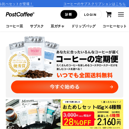
コーヒーのサブスクリプションはこちら
15:00までのご注文で
close
診断
LOGIN
ログイン
コーヒー豆
サブスク
豆ガチャ
ドリップバッグ
コーヒーセット
新規会員登録
コーヒーマップ
商品を探す
keyboard_arrow_right
コーヒー豆
豆ガチャ
ドリップバッグ