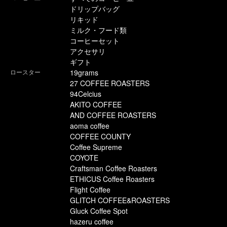
ドリップバッグ
リキッド
ミルク・フード類
コーヒーセット
アクセサリ
ギフト
ロースター
19grams
27 COFFEE ROASTERS
94Celcius
AKITO COFFEE
AND COFFEE ROASTERS
aoma coffee
COFFEE COUNTY
Coffee Supreme
COYOTE
Craftsman Coffee Roasters
ETHICUS Coffee Roasters
Flight Coffee
GLITCH COFFEE&ROASTERS
Gluck Coffee Spot
hazeru coffee