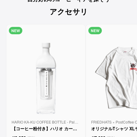
せて飲めるから良いなと思
自分の好みに合わせて
アクセサリ
ったり◎
バリスタが選んでくれる、
まずは
珈琲の定期便📮🤲🏻
こんな素敵な機会をありが
世界各国150
とうございました🕊✨
珈琲に詳しくなくても気軽
coffeeの中か
気になった方はぜひサイト
に試せるので
NEW
NEW
を覗いてみてね。
珈琲好きにはもちろん、
自分にピッタリの
初心者さんにもおすすめで
届いた瞬間を.
す😌◎
⑅
⑅
ⰹ ⰹ ⰹ ⰹ ⰹ ⰹ
HARIO KA-KU COFFEE BOTTLE - Pale
FRIEDHATS × PostCoffee Ori
Gray
<White> - XL Size
【コーヒー粉付き】ハリオ カーク
オリジナルTシャツ XL
コーヒーボトル - ペールグレー