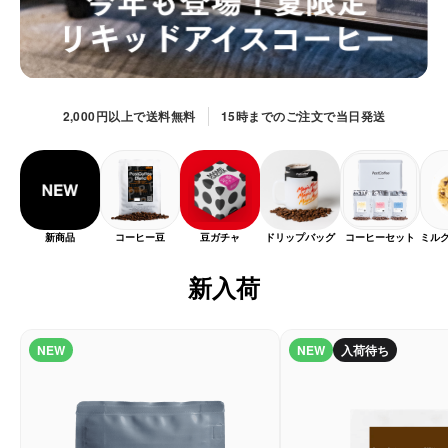
サービス
お知らせ
2,000円以上で送料無料
15時までのご注文で当日発送
よくある質問
店舗情報
新商品
コーヒー豆
豆ガチャ
ドリップバッグ
コーヒーセット
ミル
新入荷
NEW
NEW
入荷待ち