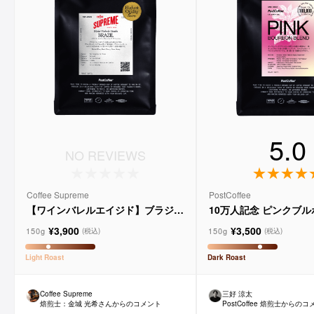
5.0
NO REVIEWS
Coffee Supreme
PostCoffee
【ワインバレルエイジド】ブラジル
10万人記念 ピンクブ
メルロー ヴィーニョ デ ヴィニーニ
ド
¥3,900
¥3,500
ョ
150g
150g
(税込)
(税込)
Light
Roast
Dark
Roast
Coffee Supreme
三好 涼太
焙煎士：
金城 光希
さんからのコメント
PostCoffee 焙煎士からの