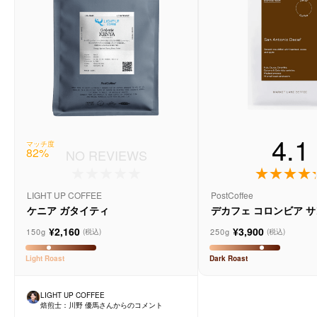
4.1
マッチ度
82
%
NO REVIEWS
LIGHT UP COFFEE
PostCoffee
ケニア ガタイティ
デカフェ コロンビア 
オ - マーケットレーン
¥2,160
¥3,900
150g
250g
(税込)
(税込)
Light
Roast
Dark
Roast
LIGHT UP COFFEE
焙煎士：
川野 優馬
さんからのコメント