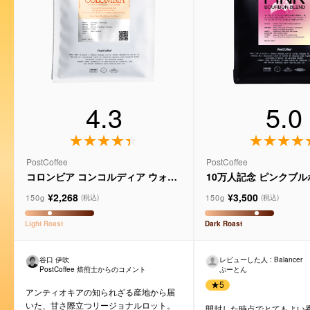
4.3
5.0
PostCoffee
PostCoffee
コロンビア コンコルディア ウォッ
10万人記念 ピンクブ
シュド Lot.RC02
ド
¥2,268
¥3,500
150g
150g
(税込)
(税込)
Light
Roast
Dark
Roast
谷口 伊吹
レビューした人 : Balancer
PostCoffee 焙煎士からのコメント
ぷーとん
★
5
アンティオキアの知られざる産地から届
いた、甘さ際立つリージョナルロット。
開封した時点でとてもよい