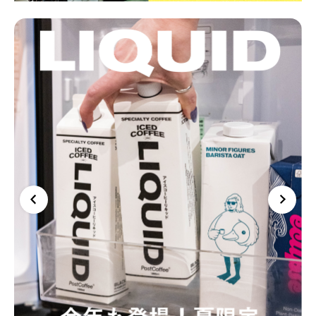
コーヒーセット
ミルク・フード類
アクセサリ
CFFBNS
ギフトセット
リキッド
特集
卸販売
コーヒーのサブスク