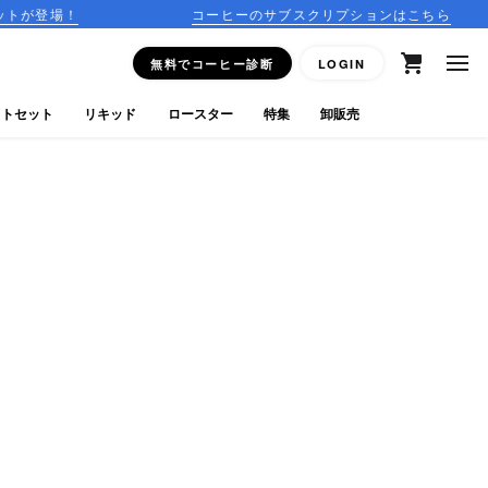
コーヒーのサブスクリプションはこちら
1
無料でコーヒー診断
LOGIN
フトセット
リキッド
ロースター
特集
卸販売