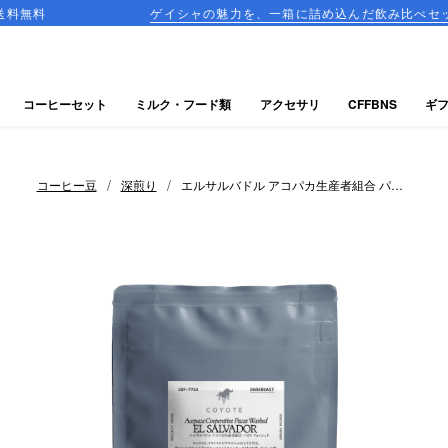
ゲイシャの魅力を、一箱に詰め込んだ飲み比べセットが登場！
コーヒーセット
ミルク・フード類
アクセサリ
CFFBNS
ギ
/
/
コーヒー豆
深煎り
エルサルバドル アコパカ生産者組合 パカ
ス ウォッシュド