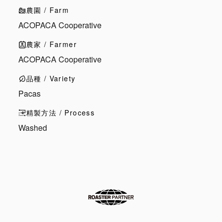
農園 / Farm
ACOPACA Cooperative
農家 / Farmer
ACOPACA Cooperative
品種 / Variety
Pacas
精製方法 / Process
Washed