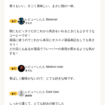
香りもいい。すごく美味しい。まさに朝の一杯。
レビューした人: Balancer
★
5
ラスク
朝にもピッタリだがこれから気合をいれるときにもよさそうな
コーヒーです！

湯温に迷うのでこれから各豆にオススメ湯温表記をしても良さ
そう！

どの豆にもあるが湯温でフレーバーの表現が変わるような気が
する！
レビューした人: Medium User
★
5
まりん
香ばしく酸味がないので、とても好きな味です。
レビューした人: Dark User
★
5
あゆみ
しっかり濃くて、とても好みの味でした