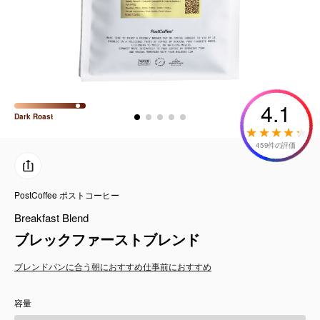
コーヒーセット
ミルク・フード類
アクセサリ
4.1
Dark
Roast
CFFBNS
459件の評価
ギフトセット
PostCoffee ポストコーヒー
リキッド
Breakfast Blend
特集
ブレックファーストブレンド
ブレンド
パンに合う
朝におすすめ
仕事前におすすめ
卸販売
容量
コーヒーのサブスク