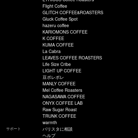
Flight Coffee
GLITCH COFFEE&ROASTERS
Gluck Coffee Spot
hazeru coffee
KARIOMONS COFFEE
K COFFEE
KUMA COFFEE
La Cabra
LEAVES COFFEE ROASTERS
Life Size Cribe
LIGHT UP COFFEE
豆ポレポレ
MANLY COFFEE
Mel Coffee Roasters
NAGASAWA COFFEE
ONYX COFFEE LAB
Raw Sugar Roast
TRUNK COFFEE
warmth
サポート
バリスタに相談
ヘルプ