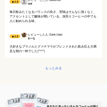
★
4.8
o29
毎日飲みたくなるバランスの良さ、苦味はそんなに強くなく、
アクセントとして酸味が聞いている。深煎りコーヒーの中でも
人に勧められる味。
レビューした人: Dark User
★
4.8
れーな
大好きなブラジルとグァテマラがブレンドされた飲み応え大満
足な朝の一杯でした(*^^*)
もっとみる