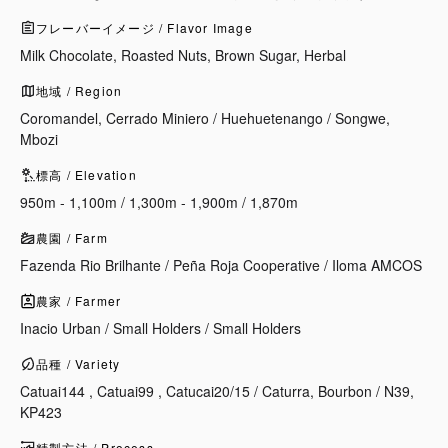
フレーバーイメージ / Flavor Image
Milk Chocolate, Roasted Nuts, Brown Sugar, Herbal
地域 / Region
Coromandel, Cerrado Miniero / Huehuetenango / Songwe,
Mbozi
標高 / Elevation
950m - 1,100m / 1,300m - 1,900m / 1,870m
農園 / Farm
Fazenda Rio Brilhante / Peña Roja Cooperative / Iloma AMCOS
農家 / Farmer
Inacio Urban / Small Holders / Small Holders
品種 / Variety
Catuai144 , Catuai99 , Catucai20/15 / Caturra, Bourbon / N39,
KP423
精製方法 / Process