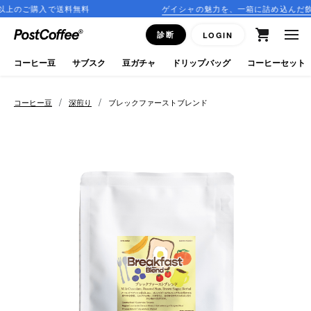
無料
ゲイシャの魅力を、一箱に詰め込んだ飲み比べセットが登場
close
診断
LOGIN
ログイン
コーヒー豆
サブスク
豆ガチャ
ドリップバッグ
コーヒーセット
新規会員登録
/
/
コーヒー豆
深煎り
ブレックファーストブレンド
コーヒーマップ
商品を探す
keyboard_arrow_right
コーヒー豆
豆ガチャ
ドリップバッグ