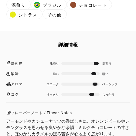
深煎り
ブラジル
チョコレート
シトラス
その他
詳細情報
焙煎度
浅煎り
深煎り
酸味
強い
弱い
アロマ
ユニーク
ベーシック
コク
すっきり
しっかり
フレーバーノート / Flavor Notes
アーモンドやカシューナッツの香ばしさに、オレンジピールやレ
モングラスを思わせる爽やかな余韻。ミルクチョコレートの甘さ
と、ほのかなカラメルのほろ苦さが心地よく広がります。