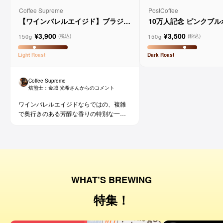
Coffee Supreme
PostCoffee
【ワインバレルエイジド】ブラジル
10万人記念 ピンクブ
メルロー ヴィーニョ デ ヴィニーニ
ド
¥3,900
¥3,500
ョ
150g
150g
(税込)
(税込)
Light
Roast
Dark
Roast
Coffee Supreme
焙煎士：
金城 光希
さんからのコメント
ワインバレルエイジドならではの、複雑
で奥行きのある芳醇な香りの特別な一杯
です。コーヒー好きな方にはもちろん、
ワイン好きな方にも。
WHAT’S BREWING
特集！