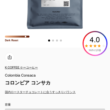
コーヒーセット
ミルク・フード類
アクセサリ
4.0
Dark
Roast
CFFBNS
36件の評価
ギフトセット
K COFFEE ケーコーヒー
リキッド
Colombia Consaca
特集
コロンビア コンサカ
国内ロースター
チョコレートに合う
すっきり
バランス
卸販売
容量
コーヒーのサブスク