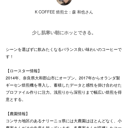
K COFFEE 焙煎士：森 和也さん
少し肌寒い朝にホッとできる。
シーンを選ばずに飲みたくなるバランス良い味わいのコーヒーで
す！
【ロースター情報】
2014年、奈良県大和郡山市にオープン。2017年からオランダ製
ギーセン焙煎機を導入し、蓄積したデータと感性を掛け合わせた
プロファイル作りに注力。浅煎りから深煎りまで幅広い焙煎を得
意とする。
【農園情報】
コンサカ地区のあるナリーニョ県には大農園はほとんどなく、小
農家さんがその生産を担っています。各農家さんが収穫したコー