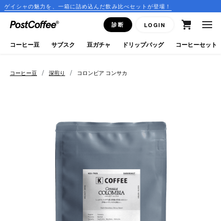
力を、一箱に詰め込んだ飲み比べセットが登場！
コーヒーのサ
close
診断
LOGIN
ログイン
コーヒー豆
サブスク
豆ガチャ
ドリップバッグ
コーヒーセット
新規会員登録
/
/
コーヒー豆
深煎り
コロンビア コンサカ
コーヒーマップ
商品を探す
keyboard_arrow_right
コーヒー豆
豆ガチャ
ドリップバッグ