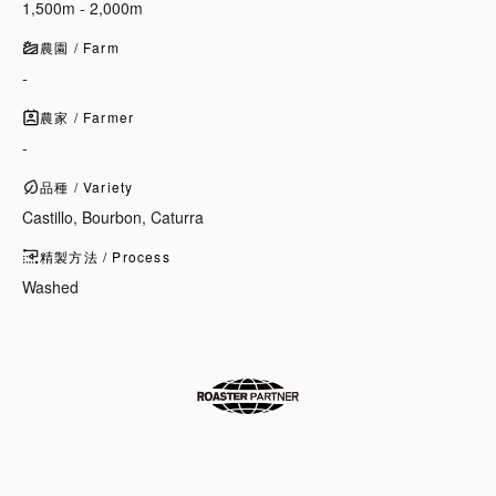
1,500m - 2,000m
農園 / Farm
-
農家 / Farmer
-
品種 / Variety
Castillo, Bourbon, Caturra
精製方法 / Process
Washed