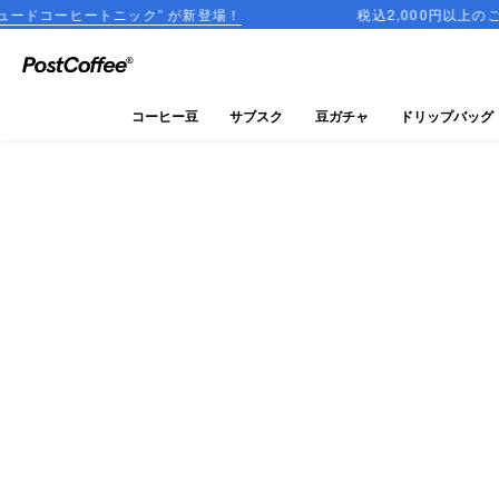
トニック” が新登場！
税込2,000円以上のご購入で送料無
close
ログイン
コーヒー豆
サブスク
豆ガチャ
ドリップバッグ
新規会員登録
コーヒーマップ
商品を探す
keyboard_arrow_right
コーヒー豆
豆ガチャ
ドリップバッグ