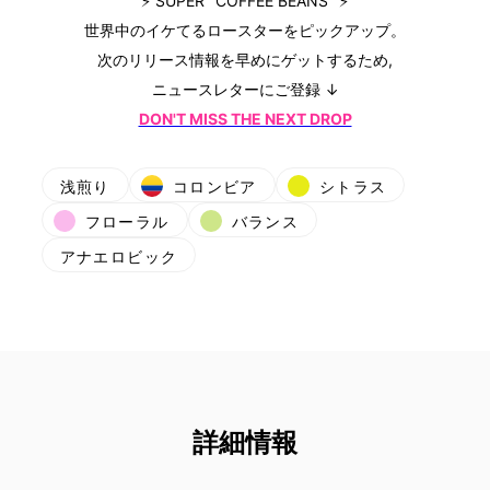
⚡ SUPER "COFFEE BEANS" ⚡
世界中のイケてるロースターをピックアップ。
次のリリース情報を早めにゲットするため,
ニュースレターにご登録 ↓
DON'T MISS THE NEXT DROP
浅煎り
コロンビア
シトラス
フローラル
バランス
アナエロビック
詳細情報