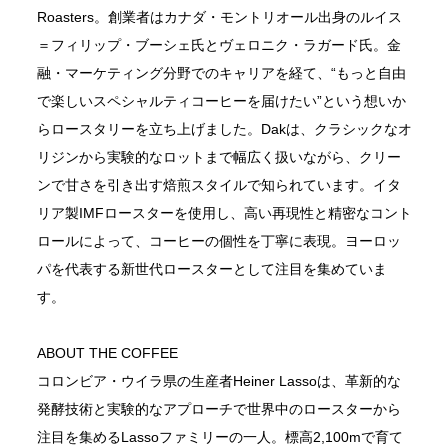
Roasters。創業者はカナダ・モントリオール出身のルイス
＝フィリップ・ブーシェ氏とヴェロニク・ラガード氏。金
融・マーケティング分野でのキャリアを経て、“もっと自由
で楽しいスペシャルティコーヒーを届けたい”という想いか
らロースタリーを立ち上げました。Dakは、クラシックなオ
リジンから実験的なロットまで幅広く扱いながら、クリー
ンで甘さを引き出す焙煎スタイルで知られています。イタ
リア製IMFロースターを使用し、高い再現性と精密なコント
ロールによって、コーヒーの個性を丁寧に表現。ヨーロッ
パを代表する新世代ロースターとして注目を集めていま
す。
ABOUT THE COFFEE
コロンビア・ウイラ県の生産者Heiner Lassoは、革新的な
発酵技術と実験的なアプローチで世界中のロースターから
注目を集めるLassoファミリーの一人。標高2,100mで育て