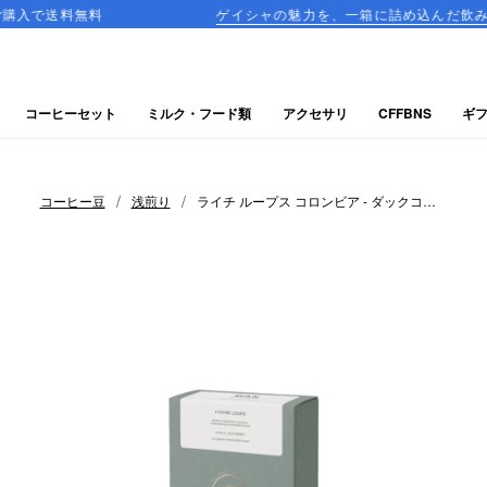
料
ゲイシャの魅力を、一箱に詰め込んだ飲み比べセットが
コーヒーセット
ミルク・フード類
アクセサリ
CFFBNS
ギ
/
/
コーヒー豆
浅煎り
ライチ ループス コロンビア - ダックコー
ヒーロースターズ