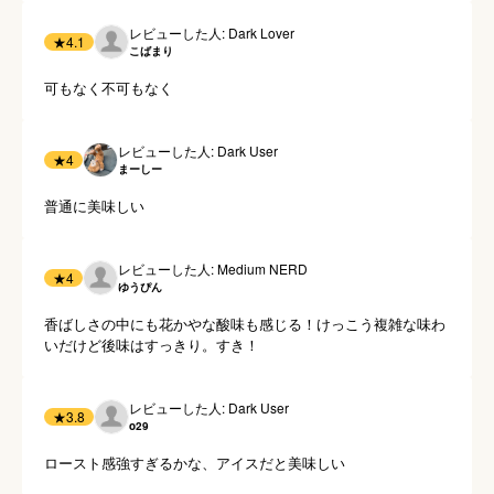
レビューした人: Dark Lover
★
4.1
こばまり
可もなく不可もなく
レビューした人: Dark User
★
4
まーしー
普通に美味しい
レビューした人: Medium NERD
★
4
ゆうぴん
香ばしさの中にも花かやな酸味も感じる！けっこう複雑な味わ
いだけど後味はすっきり。すき！
レビューした人: Dark User
★
3.8
o29
ロースト感強すぎるかな、アイスだと美味しい