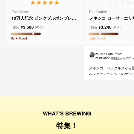
PostCoffee
PostCoffee
10万人記念 ピンクブルボンブレン
メキシコ ローサ・エリ
ド
ウォッシュド
¥3,500
¥3,240
150g
150g
(税込)
(税込)
Dark
Roast
Light
Roast
Pauline Daïd-Poisot
PostCoffee 焙煎士からの
メキシコ・ベラクルスから
ルファーマーロットのゲイ
WHAT’S BREWING
特集！