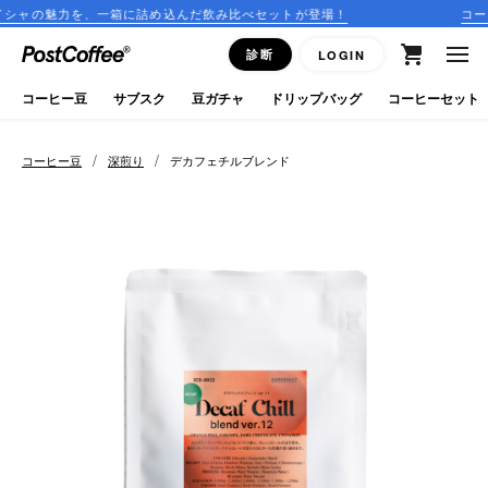
一箱に詰め込んだ飲み比べセットが登場！
コーヒーのサブスク
close
診断
LOGIN
ログイン
コーヒー豆
サブスク
豆ガチャ
ドリップバッグ
コーヒーセット
新規会員登録
/
/
コーヒー豆
深煎り
デカフェチルブレンド
コーヒーマップ
商品を探す
keyboard_arrow_right
コーヒー豆
豆ガチャ
ドリップバッグ