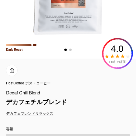
コーヒーセット
ミルク・フード類
アクセサリ
4.0
Dark
Roast
CFFBNS
145件の評価
ギフトセット
PostCoffee ポストコーヒー
リキッド
Decaf Chill Blend
特集
デカフェチルブレンド
デカフェ
ブレンド
リラックス
卸販売
容量
コーヒーのサブスク