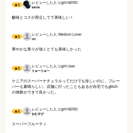
レビューした人: Light NERD
★
5
sacla
酸味とコクが両立してて美味しい！
レビューした人: Medium Lover
★
5
rei
華やかな香りが強くとても美味しかった
レビューした人: Light User
★
5
りゅーりゅー
ケニアのスーパーナチュラルってだけでも珍しいのに、フレー
バーも素晴らしい。店舗に行ったこともあるが自宅でもglitch
の体験ができて良かった。
レビューした人: Light NERD
★
5
おむすび
スーパーフルーティ