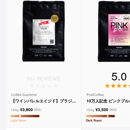
5.0
NO REVIEWS
Coffee Supreme
PostCoffee
【ワインバレルエイジド】ブラジル
10万人記念 ピンクブ
メルロー ヴィーニョ デ ヴィニーニ
ド
¥3,900
¥3,500
ョ
150g
150g
(税込)
(税込)
Light
Roast
Dark
Roast