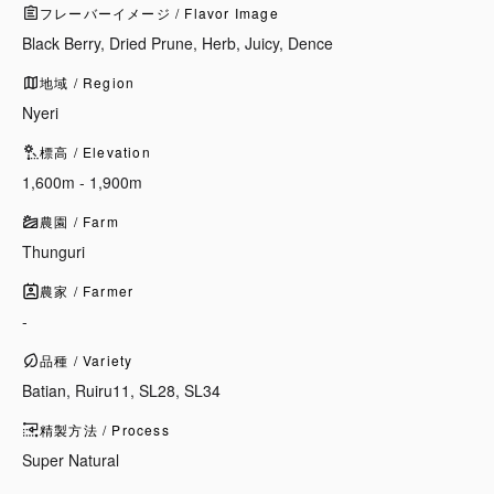
フレーバーイメージ / Flavor Image
Black Berry, Dried Prune, Herb, Juicy, Dence
地域 / Region
Nyeri
標高 / Elevation
1,600m - 1,900m
農園 / Farm
Thunguri
農家 / Farmer
-
品種 / Variety
Batian, Ruiru11, SL28, SL34
精製方法 / Process
Super Natural