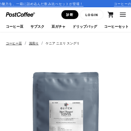
詰め込んだ飲み比べセットが登場！
コーヒーのサブスクリプショ
close
診断
LOGIN
ログイン
コーヒー豆
サブスク
豆ガチャ
ドリップバッグ
コーヒーセット
新規会員登録
/
/
コーヒー豆
浅煎り
ケニア ニエリ スングリ
コーヒーマップ
商品を探す
keyboard_arrow_right
コーヒー豆
豆ガチャ
ドリップバッグ