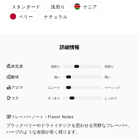
スタンダード
浅煎り
ケニア
ベリー
ナチュラル
詳細情報
焙煎度
浅煎り
深煎り
酸味
強い
弱い
アロマ
ユニーク
ベーシック
コク
すっきり
しっかり
フレーバーノート / Flavor Notes
ブラックベリーやドライイチジクを思わせる芳醇なフレーバー、
ハーブのような余韻が長く残ります。