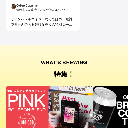
Coffee Supreme
焙煎士：
金城 光希
さんからのコメント
ワインバレルエイジドならではの、複雑
で奥行きのある芳醇な香りの特別な一杯
です。コーヒー好きな方にはもちろん、
ワイン好きな方にも。
WHAT’S BREWING
特集！