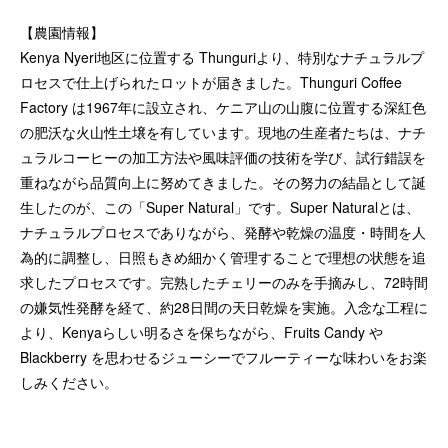
【農園情報】
Kenya Nyeri地区に位置する Thunguriより、特別なナチュラルプ
ロセスで仕上げられたロットが届きました。Thunguri Coffee
Factory は1967年に設立され、ケニア山の山腹に位置する深紅色
の肥沃な火山性土壌を有しています。現地の生産者たちは、ナチ
ュラルコーヒーの加工方法や風味評価の技術を学び、試行錯誤を
重ねながら品質向上に努めてきました。その努力の結晶として誕
生したのが、この「Super Natural」です。Super Naturalとは、
ナチュラルプロセスでありながら、発酵や乾燥の温度・時間を人
為的に調整し、日照もきめ細かく管理することで理想の状態を追
求したプロセスです。完熟したチェリーのみを手摘みし、72時間
の嫌気性発酵を経て、約28日間の天日乾燥を実施。入念な工程に
より、Kenyaらしい明るさを保ちながら、Fruits Candy や
Blackberry を思わせるジューシーでフルーティーな味わいをお楽
しみください。