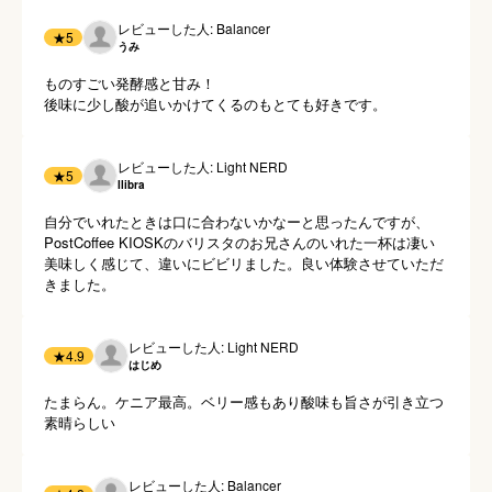
レビューした人: Balancer
★
5
うみ
ものすごい発酵感と甘み！

後味に少し酸が追いかけてくるのもとても好きです。
レビューした人: Light NERD
★
5
llibra
自分でいれたときは口に合わないかなーと思ったんですが、
PostCoffee KIOSKのバリスタのお兄さんのいれた一杯は凄い
美味しく感じて、違いにビビリました。良い体験させていただ
きました。
レビューした人: Light NERD
★
4.9
はじめ
たまらん。ケニア最高。ベリー感もあり酸味も旨さが引き立つ
素晴らしい
レビューした人: Balancer