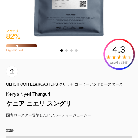
コーヒーセット
ミルク・フード類
マッチ度
82
%
アクセサリ
4.3
Light
Roast
CFFBNS
253件の評価
ギフトセット
GLITCH COFFEE&ROASTERS グリッチ コーヒーアンドロースターズ
リキッド
Kenya Nyeri Thunguri
特集
ケニア ニエリ スングリ
国内ロースター
冒険したい
フルーティー
ジューシー
卸販売
容量
コーヒーのサブスク