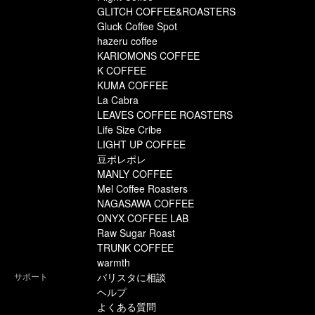
GLITCH COFFEE&ROASTERS
Gluck Coffee Spot
hazeru coffee
KARIOMONS COFFEE
K COFFEE
KUMA COFFEE
La Cabra
LEAVES COFFEE ROASTERS
Life Size Cribe
LIGHT UP COFFEE
豆ポレポレ
MANLY COFFEE
Mel Coffee Roasters
NAGASAWA COFFEE
ONYX COFFEE LAB
Raw Sugar Roast
TRUNK COFFEE
warmth
サポート
バリスタに相談
ヘルプ
よくある質問