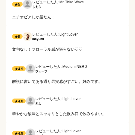
レビューした人: Mr. Third Wave
★
5
しえら
エチオピアしか勝たん！
レビューした人: Light Lover
★
5
mayumi
文句なし！フローラル感が堪らない♡♡
レビューした人: Medium NERD
★
4.9
ウェーブ
解説に書いてある通り果実感がすごい。好みです。
レビューした人: Light Lover
★
4.8
きよ
華やかな酸味とスッキリとした飲み口で飲みやすい。
レビューした人: Light Lover
★
4.8