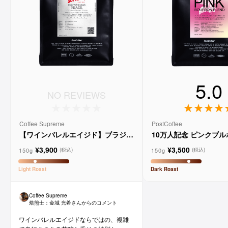
5.0
NO REVIEWS
Coffee Supreme
PostCoffee
【ワインバレルエイジド】ブラジル
10万人記念 ピンクブ
メルロー ヴィーニョ デ ヴィニーニ
ド
¥3,900
¥3,500
ョ
150g
150g
(税込)
(税込)
Light
Roast
Dark
Roast
Coffee Supreme
焙煎士：
金城 光希
さんからのコメント
ワインバレルエイジドならではの、複雑