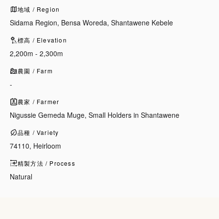
地域 / Region
Sidama Region, Bensa Woreda, Shantawene Kebele
標高 / Elevation
2,200m - 2,300m
農園 / Farm
-
農家 / Farmer
Nigussie Gemeda Muge, Small Holders in Shantawene
品種 / Variety
74110, Heirloom
精製方法 / Process
Natural