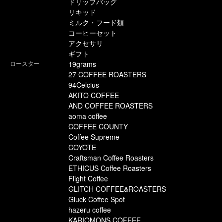
ドリップバッグ
リキッド
ミルク・フード類
コーヒーセット
アクセサリ
ギフト
ロースター
19grams
27 COFFEE ROASTERS
94Celcius
AKITO COFFEE
AND COFFEE ROASTERS
aoma coffee
COFFEE COUNTY
Coffee Supreme
COYOTE
Craftsman Coffee Roasters
ETHICUS Coffee Roasters
Flight Coffee
GLITCH COFFEE&ROASTERS
Gluck Coffee Spot
hazeru coffee
KARIOMONS COFFEE