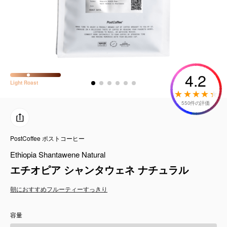
コーヒーセット
ミルク・フード類
アクセサリ
4.2
Light
Roast
CFFBNS
550件の評価
ギフトセット
PostCoffee ポストコーヒー
リキッド
Ethiopia Shantawene Natural
特集
エチオピア シャンタウェネ ナチュラル
朝におすすめ
フルーティー
すっきり
卸販売
容量
コーヒーのサブスク