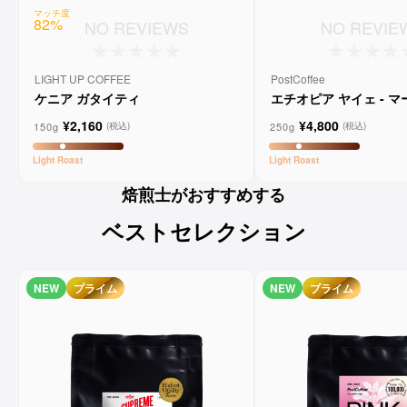
マッチ度
82
%
NO REVIEWS
NO REVIE
LIGHT UP COFFEE
PostCoffee
ケニア ガタイティ
エチオピア ヤイェ - 
ーンコーヒー
¥2,160
¥4,800
150g
250g
(税込)
(税込)
Light
Roast
Light
Roast
焙煎士がおすすめする
ベストセレクション
NEW
プライム
NEW
プライム