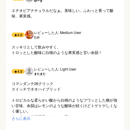
ゆーき
エチオピアナチュラルだなぁ。美味しい。ふわっと香って酸
味、果実感。
レビューした人: Medium User
★
4.8
たか
スッキリとして飲みやすく、

トロッとした酸味に白桃のような果実感と甘い余韻！
レビューした人: Light User
★
4.8
またまた
コマンダンテ26クリック

スイッチでネオハイブリッド

トロピカルな柔らかい酸から白桃のようなフワッとした糖が強
い甘味、余韻はレモンのような酸味が続くけどトゲトゲしくな
く優しい。

口に含んだ後深呼吸したくなる豆です。

さらに表示
エチオピアらしさは全開だけと全て丸みがあって優しい感覚と
言えば良いでしょうか。
