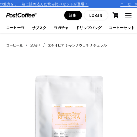
め込んだ飲み比べセットが登場！
コーヒーのサブスクリプション
close
診断
LOGIN
ログイン
コーヒー豆
サブスク
豆ガチャ
ドリップバッグ
コーヒーセット
新規会員登録
/
/
コーヒー豆
浅煎り
エチオピア シャンタウェネ ナチュラル
コーヒーマップ
商品を探す
keyboard_arrow_right
コーヒー豆
豆ガチャ
ドリップバッグ