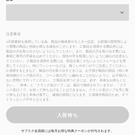
サービス
お知らせ
注意事項
※天然素材を使用している為、商品の個体差やモニター設定、お部屋の照明等によ
よくある質問
り実際の商品と色味が異なる場合がございます。 □ 製品を清掃する際以外には、
製品の刃を取り出さないようにしてください。また、製品の刃を取り出す際には、
事前に厚手の手袋をはめてください。指先や手を怪我しないように細心の注意をし
店舗情報
てください。 □ 製品を清掃する際には、部品を無くさないようにトレーなどを用
意してください。特にワッシャーなどは、無くしやすいのでご注意してください。
□ 清掃するときなど、製品の刃を取り出すときには、お子様が製品の部品（特に本
体内側のリング状の刃と、コーン状の刃）に触れることのないように、お子様のい
ない空間にて行ってください。 □ 製品を持つときには、必ず、本体をお持ちくだ
さい。 「本体」と「クランク及びノブ」は、磁石で接続されていますが、「クラ
ンク及びノブ」を持って持ち上げることはできません。クランク及びノブを手に取
り持ち上げると本体が落下し、破損の原因となります。□ 規格外商品のため、ギフ
トラッピング不可となります。
入荷待ち
サブスク会員様には毎月お得な特典クーポンが付与されます。