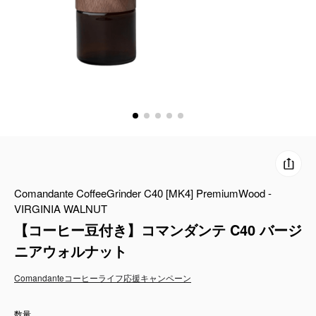
コーヒーセット
ミルク・フード類
アクセサリ
CFFBNS
ギフトセット
Comandante CoffeeGrinder C40 [MK4] PremiumWood -
リキッド
VIRGINIA WALNUT
【コーヒー豆付き】コマンダンテ C40 バージ
特集
ニアウォルナット
卸販売
Comandante
コーヒーライフ応援キャンペーン
コーヒーのサブスク
数量