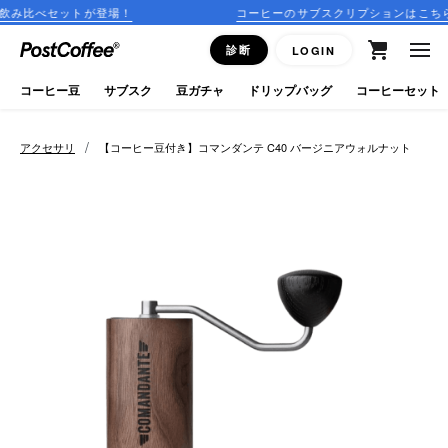
トが登場！
コーヒーのサブスクリプションはこちら
close
診断
LOGIN
ログイン
コーヒー豆
サブスク
豆ガチャ
ドリップバッグ
コーヒーセット
新規会員登録
/
アクセサリ
【コーヒー豆付き】コマンダンテ C40 バージニアウォルナット
コーヒーマップ
商品を探す
keyboard_arrow_right
コーヒー豆
豆ガチャ
ドリップバッグ