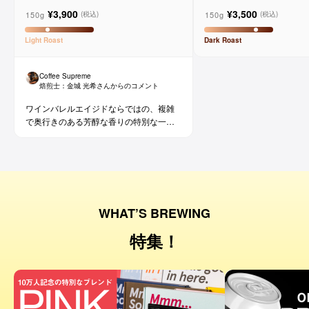
メルロー ヴィーニョ デ ヴィニーニ
ド
¥3,900
¥3,500
ョ
150g
150g
(税込)
(税込)
Light
Roast
Dark
Roast
Coffee Supreme
焙煎士：
金城 光希
さんからのコメント
ワインバレルエイジドならではの、複雑
で奥行きのある芳醇な香りの特別な一杯
です。コーヒー好きな方にはもちろん、
ワイン好きな方にも。
WHAT’S BREWING
特集！