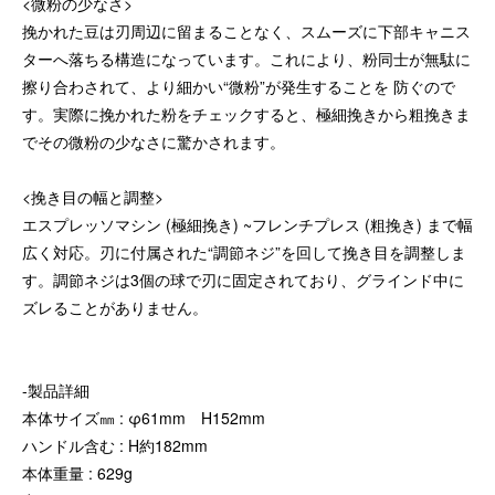
<微粉の少なさ>
挽かれた豆は刃周辺に留まることなく、スムーズに下部キャニス
ターへ落ちる構造になっています。これにより、粉同士が無駄に
擦り合わされて、より細かい“微粉”が発生することを 防ぐので
す。実際に挽かれた粉をチェックすると、極細挽きから粗挽きま
でその微粉の少なさに驚かされます。
<挽き目の幅と調整>
エスプレッソマシン (極細挽き) ~フレンチプレス (粗挽き) まで幅
広く対応。刃に付属された“調節ネジ”を回して挽き目を調整しま
す。調節ネジは3個の球で刃に固定されており、グラインド中に
ズレることがありません。
-製品詳細
本体サイズ㎜ : φ61mm H152mm
ハンドル含む : H約182mm
本体重量 : 629g