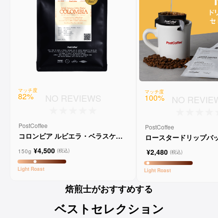
マッチ度
マッチ度
82
%
NO REVIEWS
100
%
NO REVIE
PostCoffee
PostCoffee
コロンビア ルビエラ・ベラスケス
ロースタードリップバッ
ゲイシャ ウォッシュド
レクション
¥4,500
150g
(税込)
¥2,480
(税込)
Light
Roast
Light
Roast
焙煎士がおすすめする
ベストセレクション