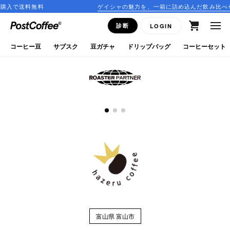
購入で送料無料
ゲイシャの魅力を、一箱に詰め込んだ飲み比べセッ
close
診断
LOGIN
ログイン
コーヒー豆
サブスク
豆ガチャ
ドリップバッグ
コーヒーセット
新規会員登録
コーヒーマップ
商品を探す
keyboard_arrow_right
コーヒー豆
豆ガチャ
ドリップバッグ
富山県 富山市