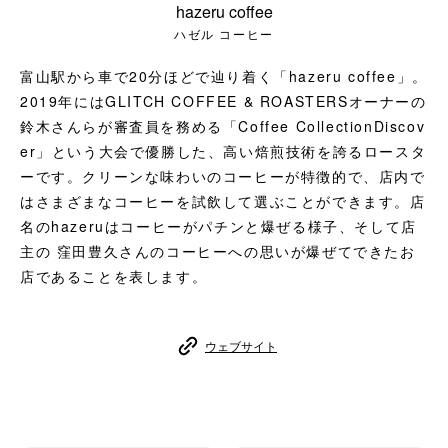
hazeru coffee
コーヒーセット
ハゼル コーヒー
ミルク・フード類
富山駅から車で20分ほどで辿り着く「hazeru coffee」。
2019年にはGLITCH COFFEE & ROASTERSオーナーの
アクセサリ
鈴木さんらが審査員を務める「Coffee CollectionDiscov
er」という大会で優勝した、高い焙煎技術を誇るロースタ
CFFBNS
ーです。クリーンな味わいのコーヒーが特徴的で、店内で
はさまざまなコーヒーを試飲して選ぶことができます。店
ギフトセット
名のhazeruはコーヒーがパチンと爆ぜる様子、そして店
主の 窪田豊久さんのコーヒーへの思いが爆ぜてできたお
リキッド
店であることを表します。
特集
ウェブサイト
卸販売
コーヒーのサブスク