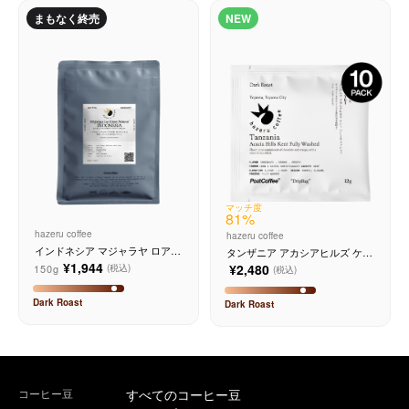
まもなく終売
NEW
サービス
お知らせ
よくある質問
店舗情報
マッチ度
81
%
hazeru coffee
hazeru coffee
インドネシア マジャラヤ ロア
タンザニア アカシアヒルズ ケン
エステート ナチュラル
ト フリーウォッシュド 10個入り
¥1,944
¥2,480
150g
(税込)
(税込)
Dark
Roast
Dark
Roast
コーヒー豆
すべてのコーヒー豆