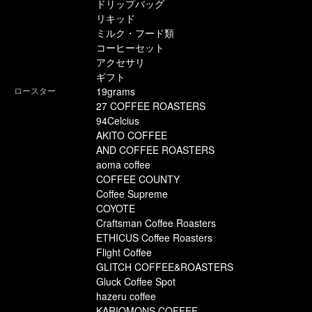
ドリップバッグ
リキッド
ミルク・フード類
コーヒーセット
アクセサリ
ギフト
ロースター
19grams
27 COFFEE ROASTERS
94Celcius
AKITO COFFEE
AND COFFEE ROASTERS
aoma coffee
COFFEE COUNTY
Coffee Supreme
COYOTE
Craftsman Coffee Roasters
ETHICUS Coffee Roasters
Flight Coffee
GLITCH COFFEE&ROASTERS
Gluck Coffee Spot
hazeru coffee
KARIOMONS COFFEE