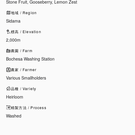
Stone Fruit, Gooseberry, Lemon Zest
地域 / Region
Sidama
標高 / Elevation
2,000m
農園 / Farm
Bochesa Washing Station
農家 / Farmer
Various Smallholders
品種 / Variety
Heirloom
精製方法 / Process
Washed