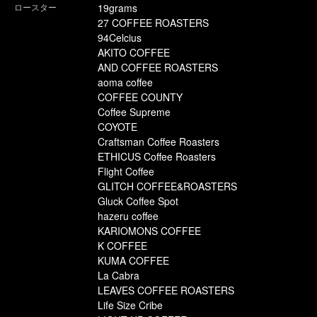
ロースター
19grams
27 COFFEE ROASTERS
94Celcius
AKITO COFFEE
AND COFFEE ROASTERS
aoma coffee
COFFEE COUNTY
Coffee Supreme
COYOTE
Craftsman Coffee Roasters
ETHICUS Coffee Roasters
Flight Coffee
GLITCH COFFEE&ROASTERS
Gluck Coffee Spot
hazeru coffee
KARIOMONS COFFEE
K COFFEE
KUMA COFFEE
La Cabra
LEAVES COFFEE ROASTERS
Life Size Cribe