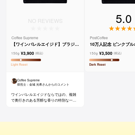
5.0
NO REVIEWS
Coffee Supreme
PostCoffee
【ワインバレルエイジド】ブラジル
10万人記念 ピンクブ
メルロー ヴィーニョ デ ヴィニーニ
ド
¥3,900
¥3,500
ョ
150g
150g
(税込)
(税込)
Light
Roast
Dark
Roast
Coffee Supreme
焙煎士：
金城 光希
さんからのコメント
ワインバレルエイジドならではの、複雑
で奥行きのある芳醇な香りの特別な一杯
です。コーヒー好きな方にはもちろん、
ワイン好きな方にも。