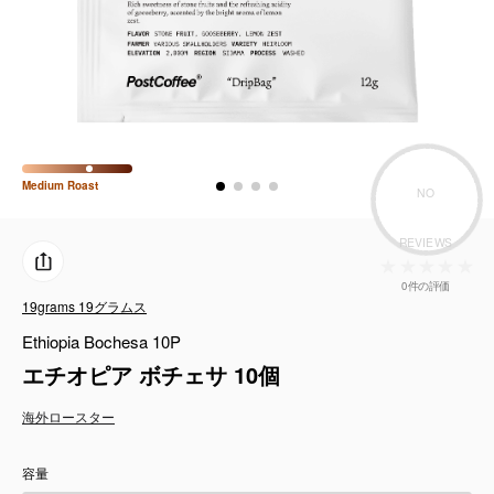
コーヒーセット
ミルク・フード類
アクセサリ
CFFBNS
Medium
Roast
NO
REVIEWS
ギフトセット
0件の評価
リキッド
19grams 19グラムス
Ethiopia Bochesa 10P
特集
エチオピア ボチェサ 10個
海外ロースター
卸販売
容量
コーヒーのサブスク