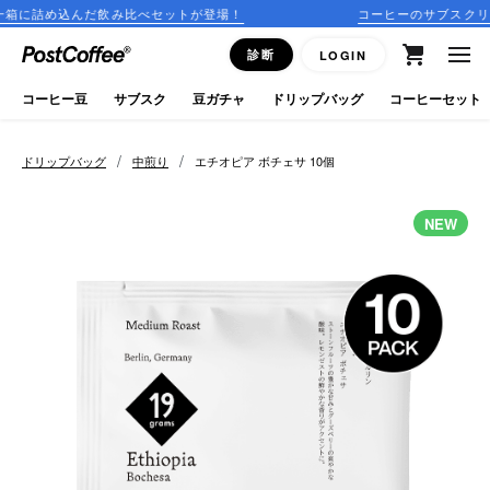
だ飲み比べセットが登場！
コーヒーのサブスクリプションはこ
close
診断
LOGIN
ログイン
コーヒー豆
サブスク
豆ガチャ
ドリップバッグ
コーヒーセット
新規会員登録
/
/
ドリップバッグ
中煎り
エチオピア ボチェサ 10個
コーヒーマップ
NEW
商品を探す
keyboard_arrow_right
コーヒー豆
豆ガチャ
ドリップバッグ