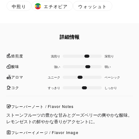
中煎り
エチオピア
ウォッシュト
詳細情報
焙煎度
浅煎り
深煎り
酸味
強い
弱い
アロマ
ユニーク
ベーシック
コク
すっきり
しっかり
フレーバーノート / Flavor Notes
ストーンフルーツの豊かな甘みとグーズベリーの爽やかな酸味。
レモンゼストの鮮やかな香りがアクセントに。
フレーバーイメージ / Flavor Image