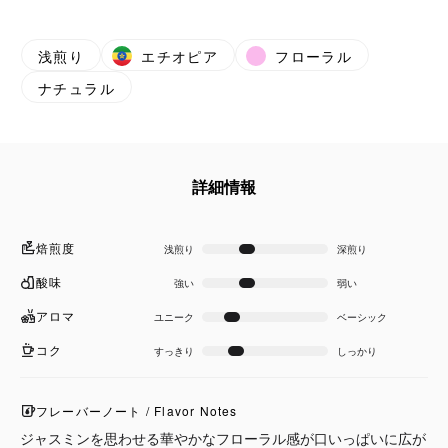
浅煎り
エチオピア
フローラル
ナチュラル
詳細情報
焙煎度
浅煎り
深煎り
酸味
強い
弱い
アロマ
ユニーク
ベーシック
コク
すっきり
しっかり
フレーバーノート / Flavor Notes
ジャスミンを思わせる華やかなフローラル感が口いっぱいに広が