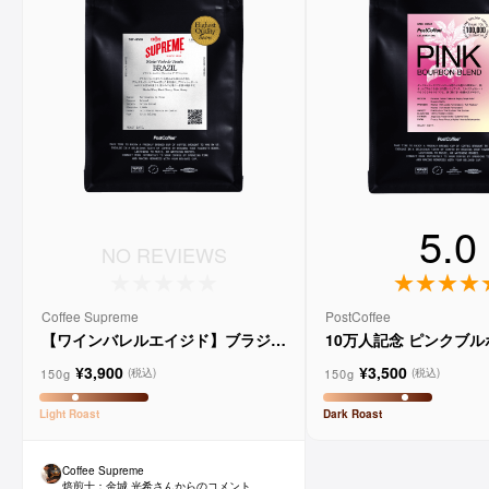
5.0
NO REVIEWS
Coffee Supreme
PostCoffee
【ワインバレルエイジド】ブラジル
10万人記念 ピンクブ
メルロー ヴィーニョ デ ヴィニーニ
ド
¥3,900
¥3,500
ョ
150g
150g
(税込)
(税込)
Light
Roast
Dark
Roast
Coffee Supreme
焙煎士：
金城 光希
さんからのコメント