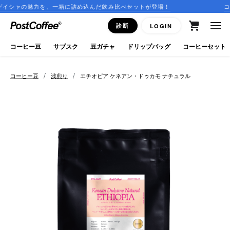
一箱に詰め込んだ飲み比べセットが登場！
コーヒーのサブスク
close
診断
LOGIN
ログイン
コーヒー豆
サブスク
豆ガチャ
ドリップバッグ
コーヒーセット
新規会員登録
/
/
コーヒー豆
浅煎り
エチオピア ケネアン・ドゥカモ ナチュラル
コーヒーマップ
商品を探す
keyboard_arrow_right
コーヒー豆
豆ガチャ
ドリップバッグ