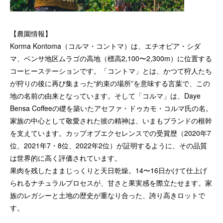
【農園情報】
Korma Kontoma（コルマ・コントマ）は、エチオピア・シダ
マ、ベンサ地区ムラゴの高地（標高2,100〜2,300m）に位置する
コーヒーステーションです。「コントマ」とは、かつて狩人たち
が狩りの後に再び集まった“約束の場所”を意味する言葉で、この
地の名前の由来となっています。そして「コルマ」は、Daye
Bensa Coffeeの礎を築いたアセファ・ドゥカモ・コルマ氏の名。
家族の中心として敬愛された彼の精神は、いまもブランドの根幹
を支えています。カップオブエクセレンスでの受賞歴（2020年7
位、2021年7・8位、2022年2位）が証明するように、その品質
は世界的に高く評価されています。
果肉を残したままじっくりと天日乾燥。14〜16日かけて仕上げ
られるナチュラルプロセスが、甘さと果実感を際立たせます。家
族のレガシーと土地の歴史が重なり合った、誇り高きロットで
す。