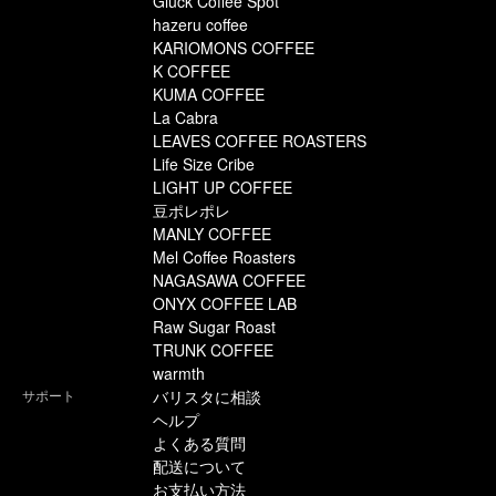
Gluck Coffee Spot
hazeru coffee
KARIOMONS COFFEE
K COFFEE
KUMA COFFEE
La Cabra
LEAVES COFFEE ROASTERS
Life Size Cribe
LIGHT UP COFFEE
豆ポレポレ
MANLY COFFEE
Mel Coffee Roasters
NAGASAWA COFFEE
ONYX COFFEE LAB
Raw Sugar Roast
TRUNK COFFEE
warmth
サポート
バリスタに相談
ヘルプ
よくある質問
配送について
お支払い方法